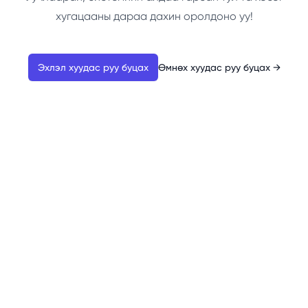
хугацааны дараа дахин оролдоно уу!
Эхлэл хуудас руу буцах
Өмнөх хуудас руу буцах
→