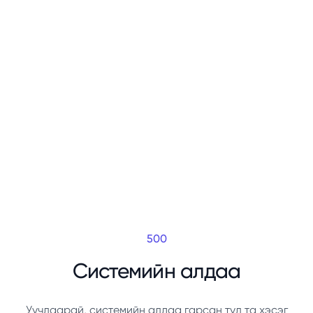
500
Системийн алдаа
Уучлаарай, системийн алдаа гарсан тул та хэсэг