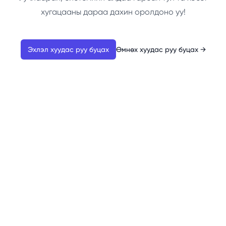
хугацааны дараа дахин оролдоно уу!
Эхлэл хуудас руу буцах
Өмнөх хуудас руу буцах
→