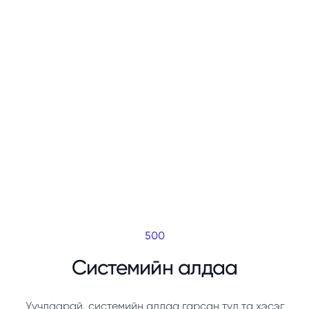
500
Системийн алдаа
Уучлаарай, системийн алдаа гарсан тул та хэсэг