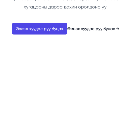
хугацааны дараа дахин оролдоно уу!
Эхлэл хуудас руу буцах
Өмнөх хуудас руу буцах
→