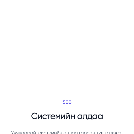
500
Системийн алдаа
Уучлаарай, системийн алдаа гарсан тул та хэсэг