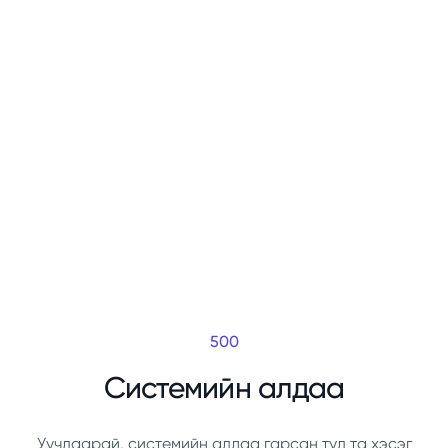
500
Системийн алдаа
Уучлаарай, системийн алдаа гарсан тул та хэсэг