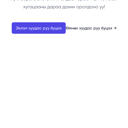
хугацааны дараа дахин оролдоно уу!
Эхлэл хуудас руу буцах
Өмнөх хуудас руу буцах
→