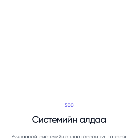
500
Системийн алдаа
Уучлаарай, системийн алдаа гарсан тул та хэсэг