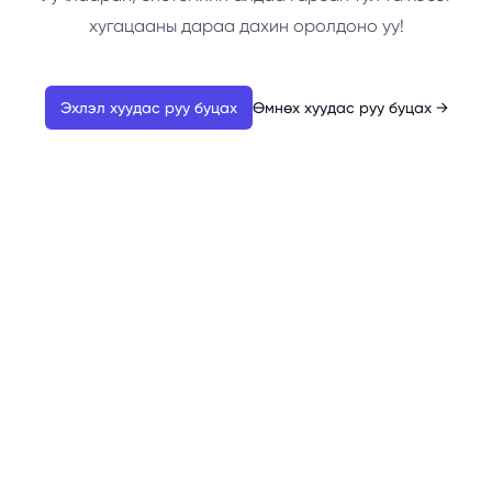
хугацааны дараа дахин оролдоно уу!
Эхлэл хуудас руу буцах
Өмнөх хуудас руу буцах
→