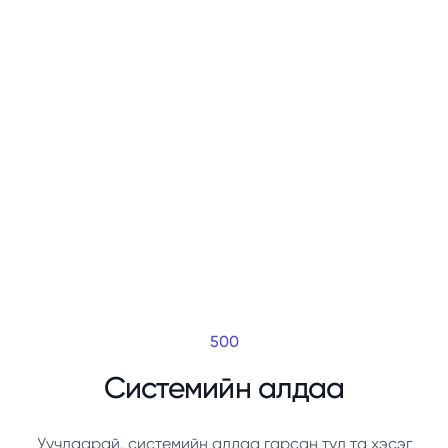
500
Системийн алдаа
Уучлаарай, системийн алдаа гарсан тул та хэсэг