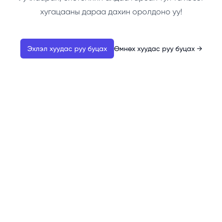
хугацааны дараа дахин оролдоно уу!
Эхлэл хуудас руу буцах
Өмнөх хуудас руу буцах
→