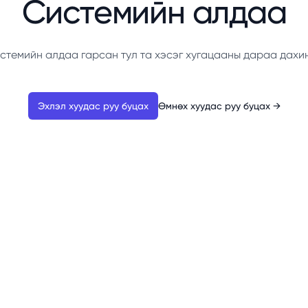
Системийн алдаа
стемийн алдаа гарсан тул та хэсэг хугацааны дараа дахи
Эхлэл хуудас руу буцах
Өмнөх хуудас руу буцах
→