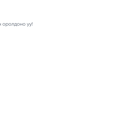
н оролдоно уу!