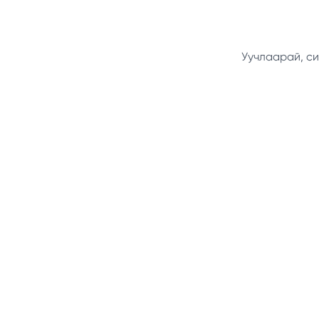
Уучлаарай, си