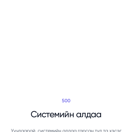
500
Системийн алдаа
Уучлаарай, системийн алдаа гарсан тул та хэсэг