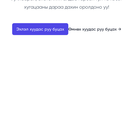
хугацааны дараа дахин оролдоно уу!
Эхлэл хуудас руу буцах
Өмнөх хуудас руу буцах
→