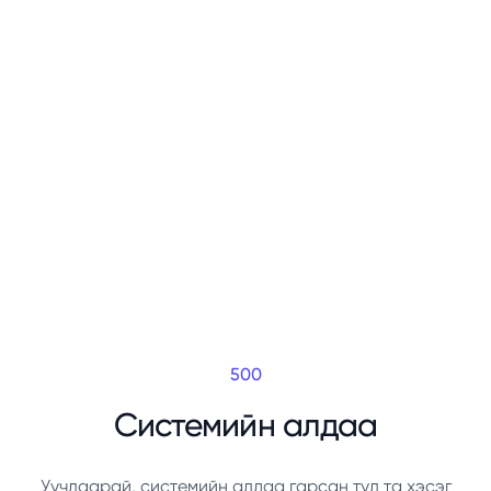
500
Системийн алдаа
Уучлаарай, системийн алдаа гарсан тул та хэсэг