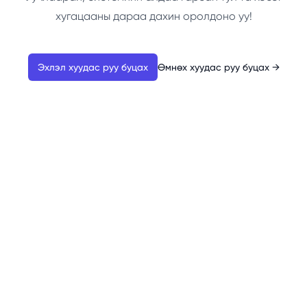
хугацааны дараа дахин оролдоно уу!
Эхлэл хуудас руу буцах
Өмнөх хуудас руу буцах
→