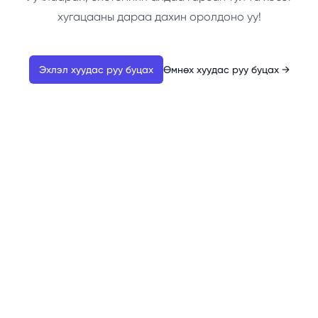
хугацааны дараа дахин оролдоно уу!
Эхлэл хуудас руу буцах
Өмнөх хуудас руу буцах
→