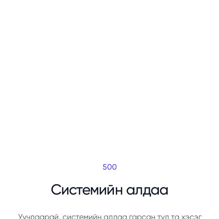
500
Системийн алдаа
Уучлаарай, системийн алдаа гарсан тул та хэсэг