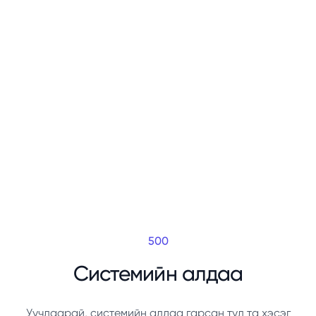
500
Системийн алдаа
Уучлаарай, системийн алдаа гарсан тул та хэсэг