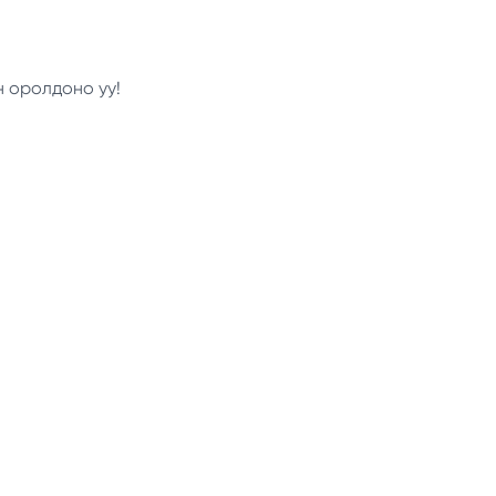
н оролдоно уу!