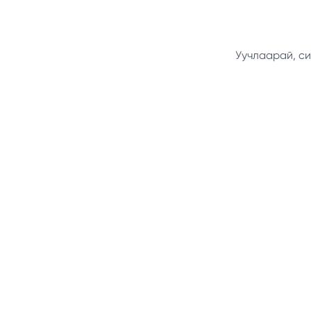
Уучлаарай, си