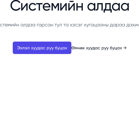
Системийн алдаа
стемийн алдаа гарсан тул та хэсэг хугацааны дараа дахи
Эхлэл хуудас руу буцах
Өмнөх хуудас руу буцах
→