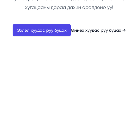
хугацааны дараа дахин оролдоно уу!
Эхлэл хуудас руу буцах
Өмнөх хуудас руу буцах
→