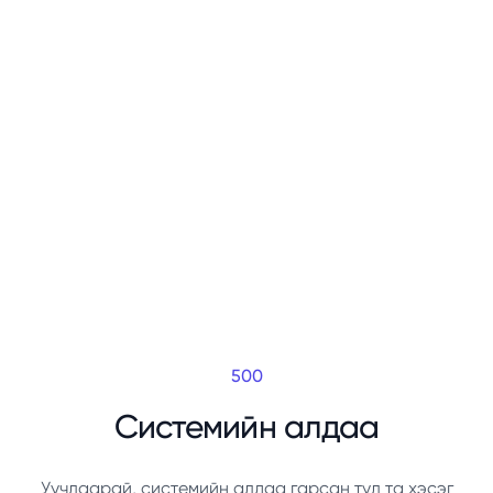
500
Системийн алдаа
Уучлаарай, системийн алдаа гарсан тул та хэсэг