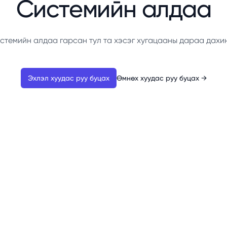
Системийн алдаа
стемийн алдаа гарсан тул та хэсэг хугацааны дараа дахи
Эхлэл хуудас руу буцах
Өмнөх хуудас руу буцах
→