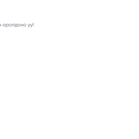
н оролдоно уу!