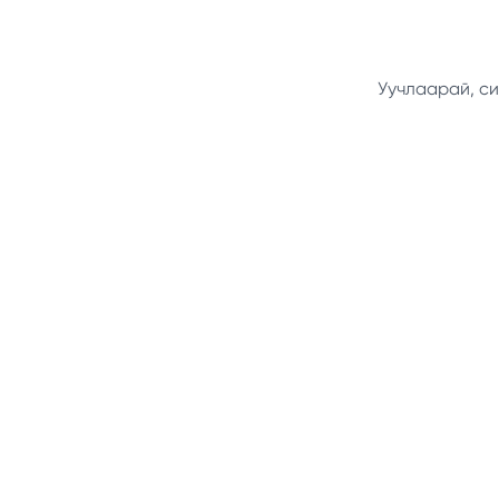
Уучлаарай, си