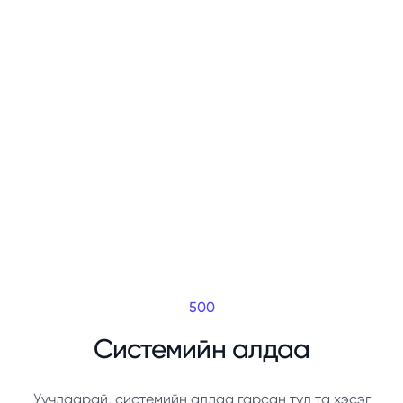
500
Системийн алдаа
Уучлаарай, системийн алдаа гарсан тул та хэсэг