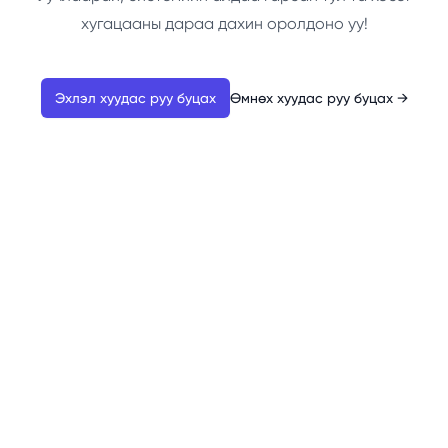
хугацааны дараа дахин оролдоно уу!
Эхлэл хуудас руу буцах
Өмнөх хуудас руу буцах
→