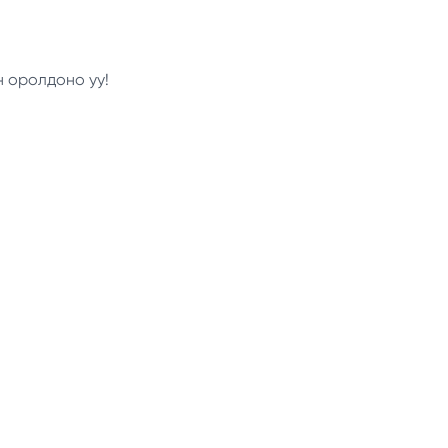
н оролдоно уу!