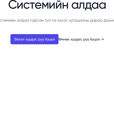
Системийн алдаа
стемийн алдаа гарсан тул та хэсэг хугацааны дараа дахи
Эхлэл хуудас руу буцах
Өмнөх хуудас руу буцах
→