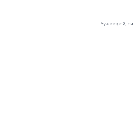
Уучлаарай, си