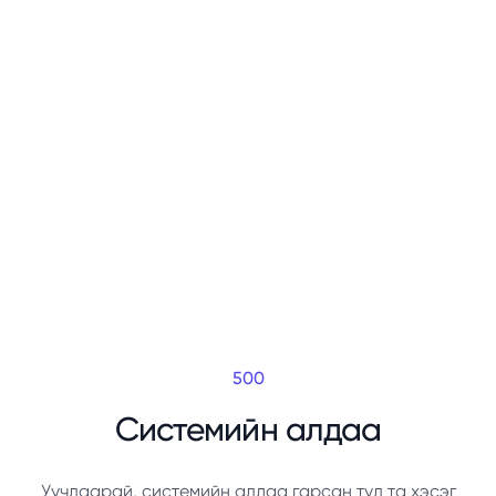
500
Системийн алдаа
Уучлаарай, системийн алдаа гарсан тул та хэсэг