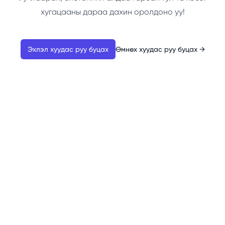
хугацааны дараа дахин оролдоно уу!
Эхлэл хуудас руу буцах
Өмнөх хуудас руу буцах
→