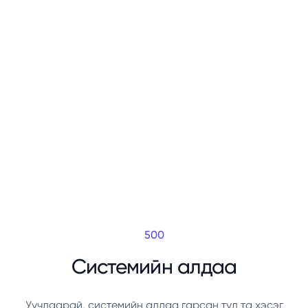
500
Системийн алдаа
Уучлаарай, системийн алдаа гарсан тул та хэсэг