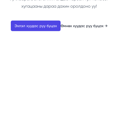
хугацааны дараа дахин оролдоно уу!
Эхлэл хуудас руу буцах
Өмнөх хуудас руу буцах
→