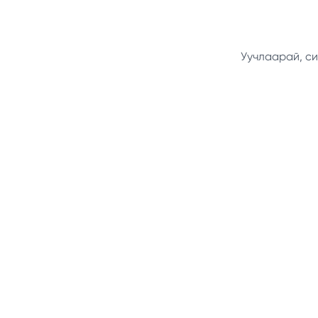
Уучлаарай, си