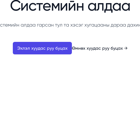
Системийн алдаа
стемийн алдаа гарсан тул та хэсэг хугацааны дараа дахи
Эхлэл хуудас руу буцах
Өмнөх хуудас руу буцах
→