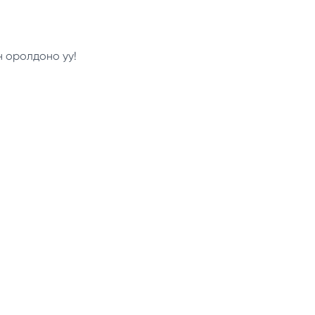
н оролдоно уу!