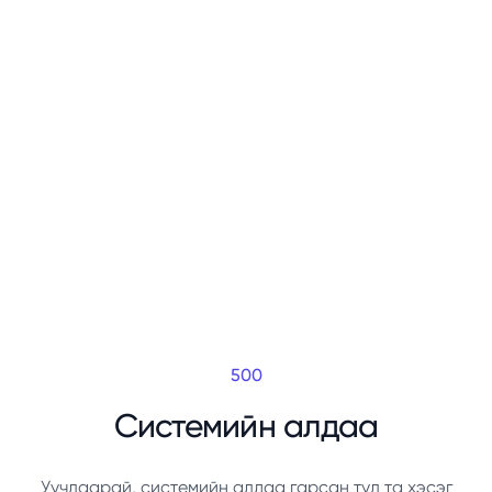
500
Системийн алдаа
Уучлаарай, системийн алдаа гарсан тул та хэсэг