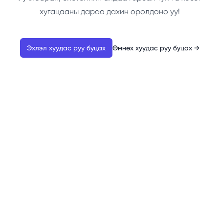
хугацааны дараа дахин оролдоно уу!
Эхлэл хуудас руу буцах
Өмнөх хуудас руу буцах
→