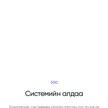
500
Системийн алдаа
Уучлаарай, системийн алдаа гарсан тул та хэсэг