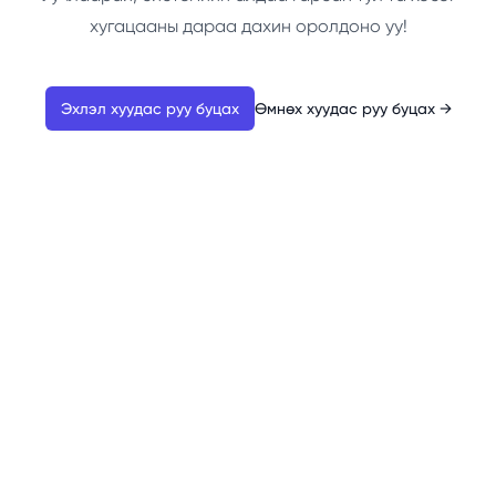
хугацааны дараа дахин оролдоно уу!
Эхлэл хуудас руу буцах
Өмнөх хуудас руу буцах
→