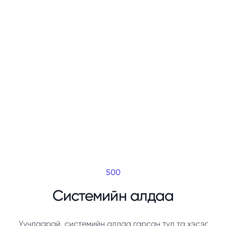
500
Системийн алдаа
Уучлаарай, системийн алдаа гарсан тул та хэсэг