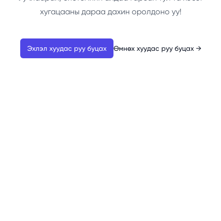
хугацааны дараа дахин оролдоно уу!
Эхлэл хуудас руу буцах
Өмнөх хуудас руу буцах
→