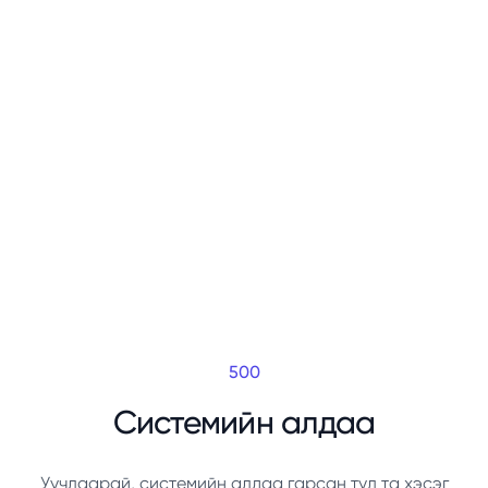
500
Системийн алдаа
Уучлаарай, системийн алдаа гарсан тул та хэсэг