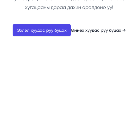
хугацааны дараа дахин оролдоно уу!
Эхлэл хуудас руу буцах
Өмнөх хуудас руу буцах
→