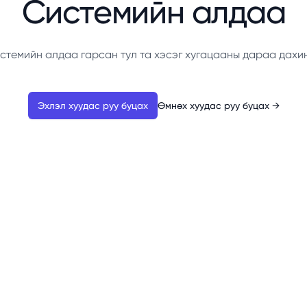
Системийн алдаа
стемийн алдаа гарсан тул та хэсэг хугацааны дараа дахи
Эхлэл хуудас руу буцах
Өмнөх хуудас руу буцах
→