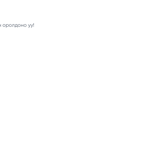
н оролдоно уу!