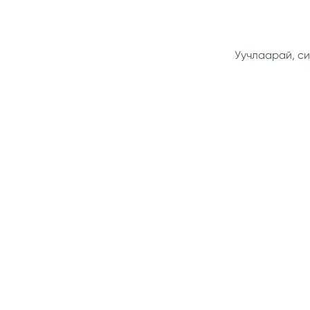
Уучлаарай, си