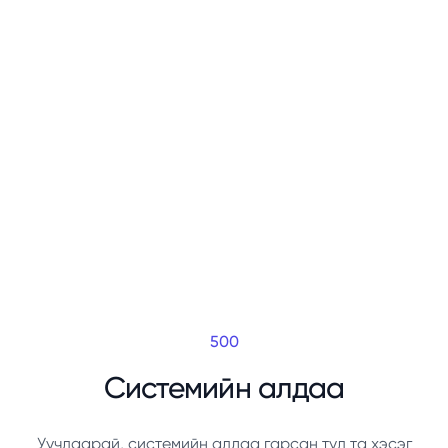
500
Системийн алдаа
Уучлаарай, системийн алдаа гарсан тул та хэсэг