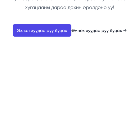
хугацааны дараа дахин оролдоно уу!
Эхлэл хуудас руу буцах
Өмнөх хуудас руу буцах
→