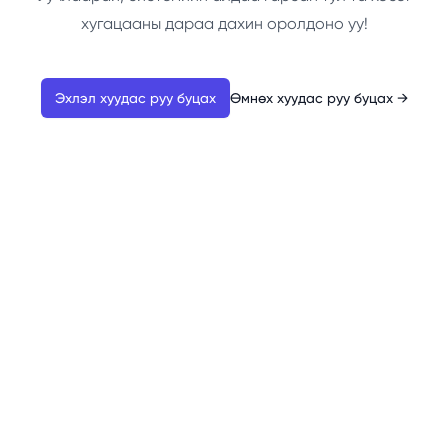
хугацааны дараа дахин оролдоно уу!
Эхлэл хуудас руу буцах
Өмнөх хуудас руу буцах
→