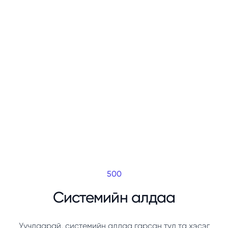
500
Системийн алдаа
Уучлаарай, системийн алдаа гарсан тул та хэсэг