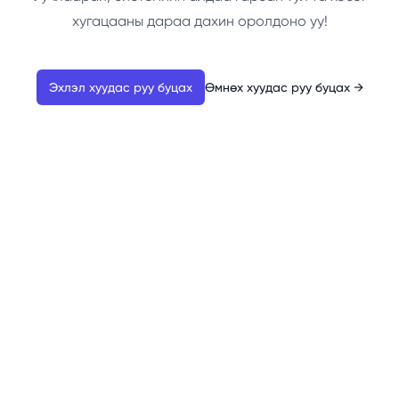
хугацааны дараа дахин оролдоно уу!
Эхлэл хуудас руу буцах
Өмнөх хуудас руу буцах
→