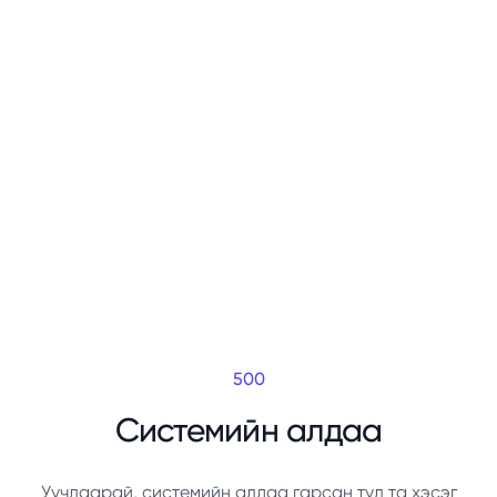
500
Системийн алдаа
Уучлаарай, системийн алдаа гарсан тул та хэсэг