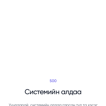
500
Системийн алдаа
Уучлаарай, системийн алдаа гарсан тул та хэсэг