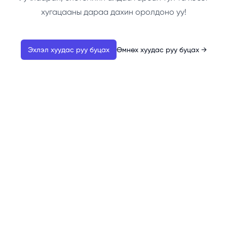
хугацааны дараа дахин оролдоно уу!
Эхлэл хуудас руу буцах
Өмнөх хуудас руу буцах
→