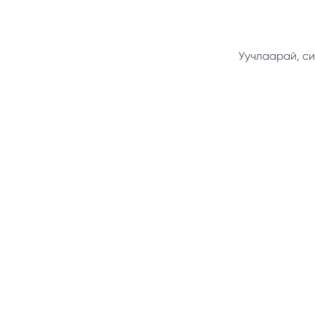
Уучлаарай, си