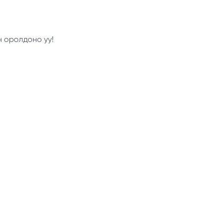
н оролдоно уу!