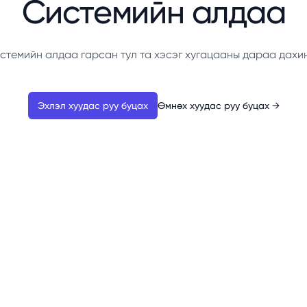
Системийн алдаа
стемийн алдаа гарсан тул та хэсэг хугацааны дараа дахи
Эхлэл хуудас руу буцах
Өмнөх хуудас руу буцах
→