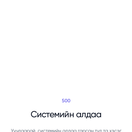
500
Системийн алдаа
Уучлаарай, системийн алдаа гарсан тул та хэсэг