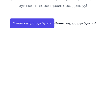
хугацааны дараа дахин оролдоно уу!
Эхлэл хуудас руу буцах
Өмнөх хуудас руу буцах
→