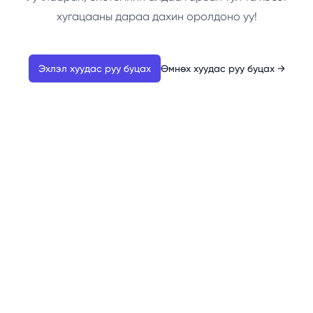
хугацааны дараа дахин оролдоно уу!
Эхлэл хуудас руу буцах
Өмнөх хуудас руу буцах
→