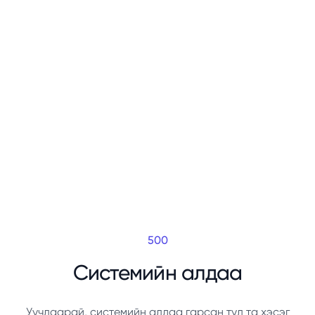
500
Системийн алдаа
Уучлаарай, системийн алдаа гарсан тул та хэсэг