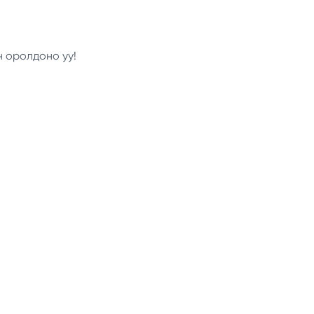
н оролдоно уу!