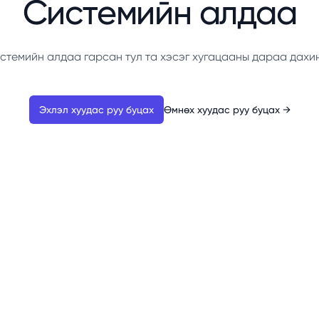
Системийн алдаа
стемийн алдаа гарсан тул та хэсэг хугацааны дараа дахи
Эхлэл хуудас руу буцах
Өмнөх хуудас руу буцах
→