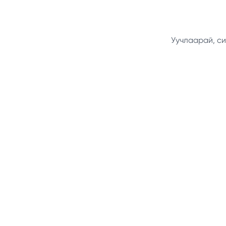
Уучлаарай, си