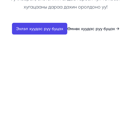
хугацааны дараа дахин оролдоно уу!
Эхлэл хуудас руу буцах
Өмнөх хуудас руу буцах
→