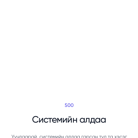
500
Системийн алдаа
Уучлаарай, системийн алдаа гарсан тул та хэсэг