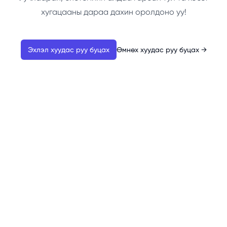
хугацааны дараа дахин оролдоно уу!
Эхлэл хуудас руу буцах
Өмнөх хуудас руу буцах
→