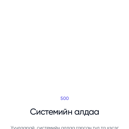
500
Системийн алдаа
Уучлаарай, системийн алдаа гарсан тул та хэсэг