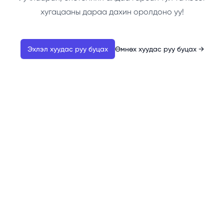
хугацааны дараа дахин оролдоно уу!
Эхлэл хуудас руу буцах
Өмнөх хуудас руу буцах
→