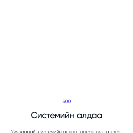
500
Системийн алдаа
Уучлаарай, системийн алдаа гарсан тул та хэсэг