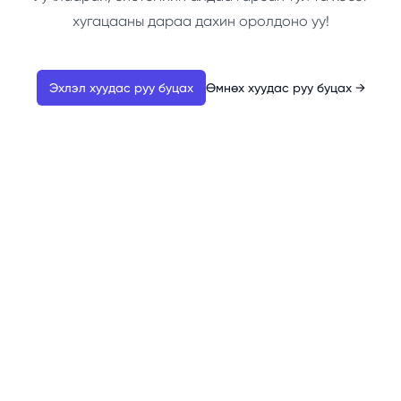
хугацааны дараа дахин оролдоно уу!
Эхлэл хуудас руу буцах
Өмнөх хуудас руу буцах
→