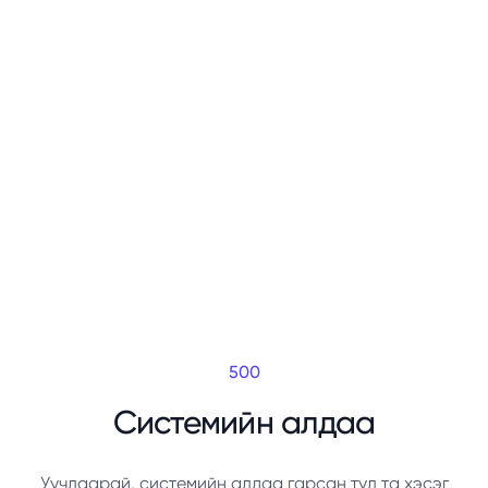
500
Системийн алдаа
Уучлаарай, системийн алдаа гарсан тул та хэсэг