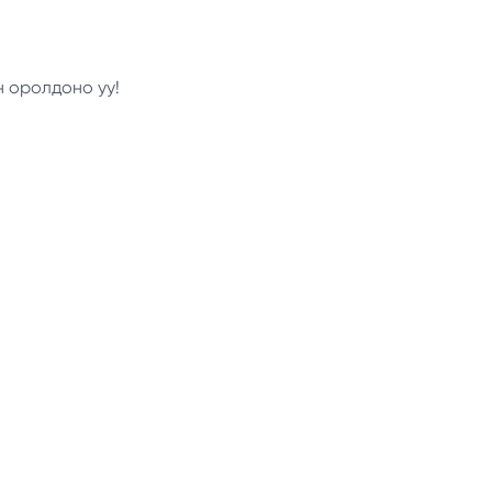
н оролдоно уу!