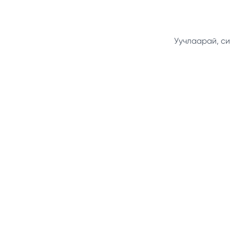
Уучлаарай, си