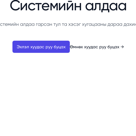
Системийн алдаа
стемийн алдаа гарсан тул та хэсэг хугацааны дараа дахи
Эхлэл хуудас руу буцах
Өмнөх хуудас руу буцах
→