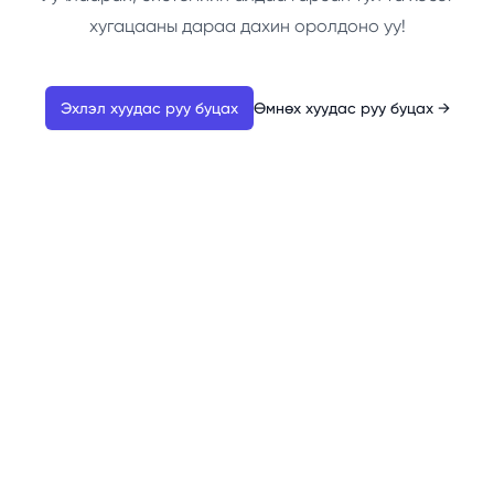
хугацааны дараа дахин оролдоно уу!
Эхлэл хуудас руу буцах
Өмнөх хуудас руу буцах
→