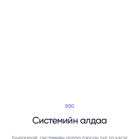
500
Системийн алдаа
Уучлаарай, системийн алдаа гарсан тул та хэсэг