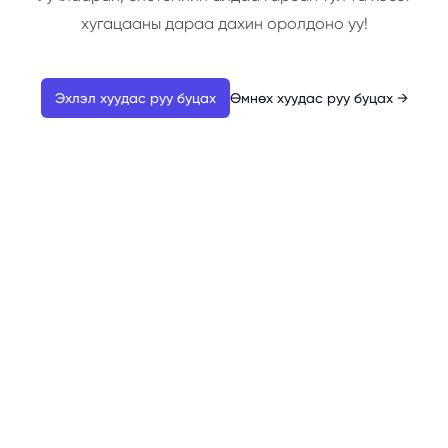
хугацааны дараа дахин оролдоно уу!
Эхлэл хуудас руу буцах
Өмнөх хуудас руу буцах
→