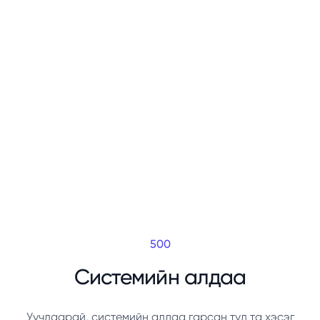
500
Системийн алдаа
Уучлаарай, системийн алдаа гарсан тул та хэсэг