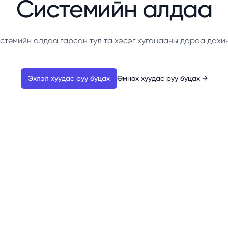
Системийн алдаа
стемийн алдаа гарсан тул та хэсэг хугацааны дараа дахи
Эхлэл хуудас руу буцах
Өмнөх хуудас руу буцах
→