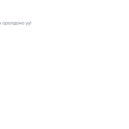
н оролдоно уу!