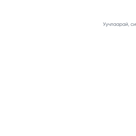
Уучлаарай, си