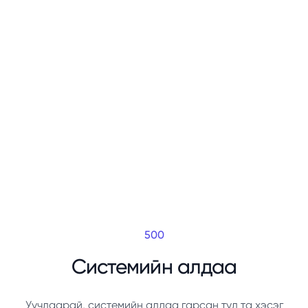
500
Системийн алдаа
Уучлаарай, системийн алдаа гарсан тул та хэсэг