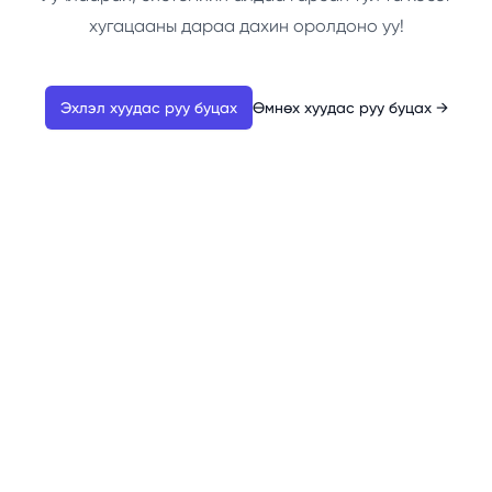
хугацааны дараа дахин оролдоно уу!
Эхлэл хуудас руу буцах
Өмнөх хуудас руу буцах
→