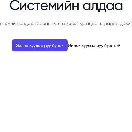
Системийн алдаа
стемийн алдаа гарсан тул та хэсэг хугацааны дараа дахи
Эхлэл хуудас руу буцах
Өмнөх хуудас руу буцах
→