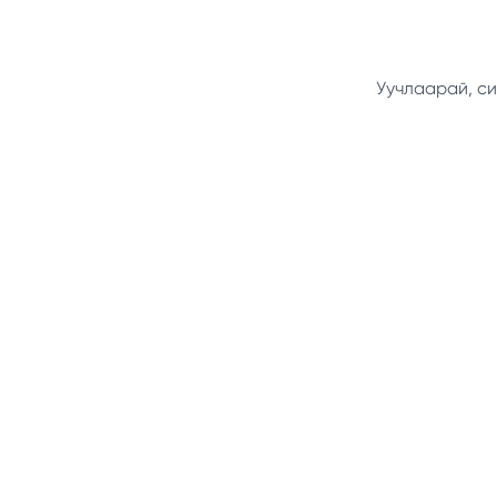
Уучлаарай, си