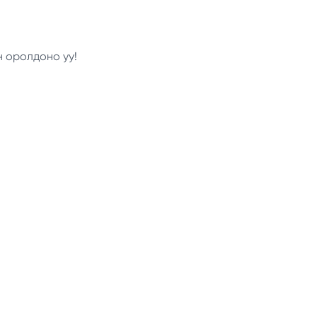
н оролдоно уу!