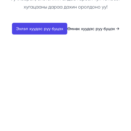
хугацааны дараа дахин оролдоно уу!
Эхлэл хуудас руу буцах
Өмнөх хуудас руу буцах
→