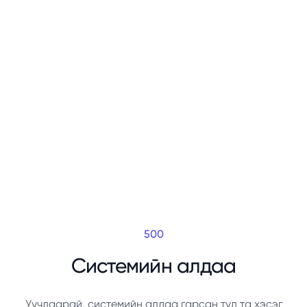
500
Системийн алдаа
Уучлаарай, системийн алдаа гарсан тул та хэсэг