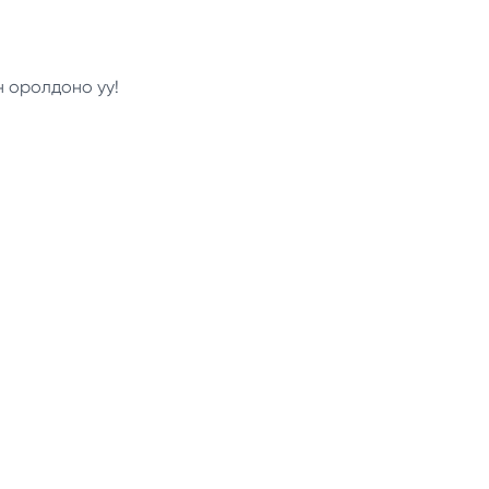
н оролдоно уу!