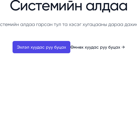
Системийн алдаа
стемийн алдаа гарсан тул та хэсэг хугацааны дараа дахи
Эхлэл хуудас руу буцах
Өмнөх хуудас руу буцах
→