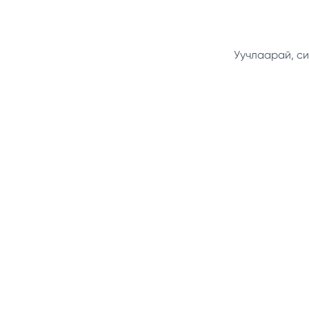
Уучлаарай, си