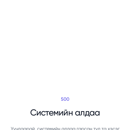
500
Системийн алдаа
Уучлаарай, системийн алдаа гарсан тул та хэсэг