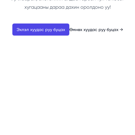
хугацааны дараа дахин оролдоно уу!
Эхлэл хуудас руу буцах
Өмнөх хуудас руу буцах
→