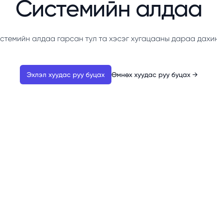
Системийн алдаа
стемийн алдаа гарсан тул та хэсэг хугацааны дараа дахи
Эхлэл хуудас руу буцах
Өмнөх хуудас руу буцах
→