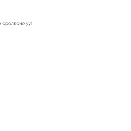
н оролдоно уу!