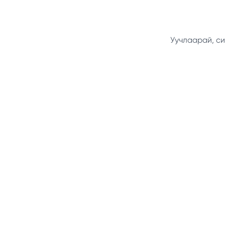
Уучлаарай, си