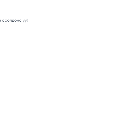
н оролдоно уу!