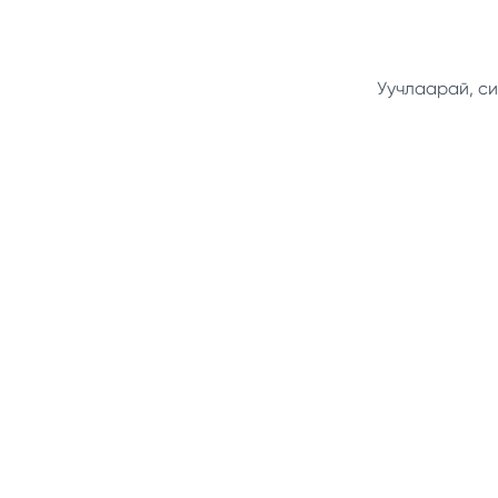
Уучлаарай, си