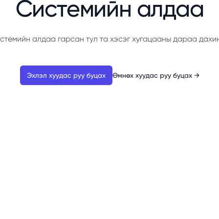
Системийн алдаа
стемийн алдаа гарсан тул та хэсэг хугацааны дараа дахи
Эхлэл хуудас руу буцах
Өмнөх хуудас руу буцах
→