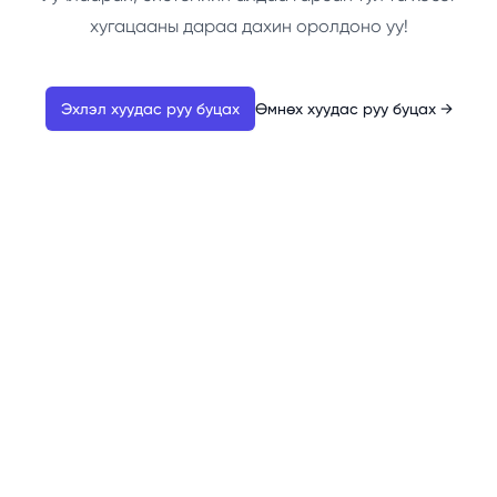
хугацааны дараа дахин оролдоно уу!
Эхлэл хуудас руу буцах
Өмнөх хуудас руу буцах
→