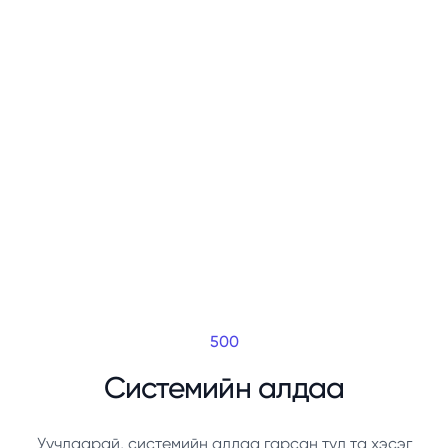
500
Системийн алдаа
Уучлаарай, системийн алдаа гарсан тул та хэсэг