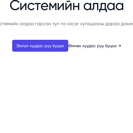
Системийн алдаа
стемийн алдаа гарсан тул та хэсэг хугацааны дараа дахи
Эхлэл хуудас руу буцах
Өмнөх хуудас руу буцах
→