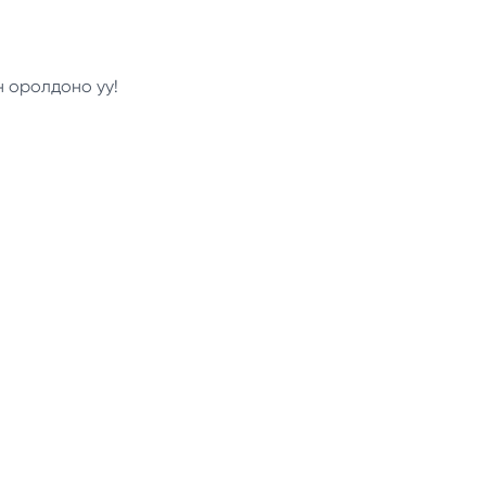
н оролдоно уу!