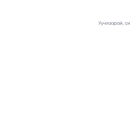
Уучлаарай, си