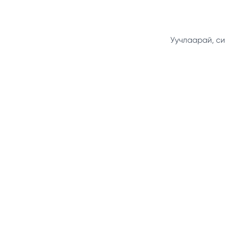
Уучлаарай, си