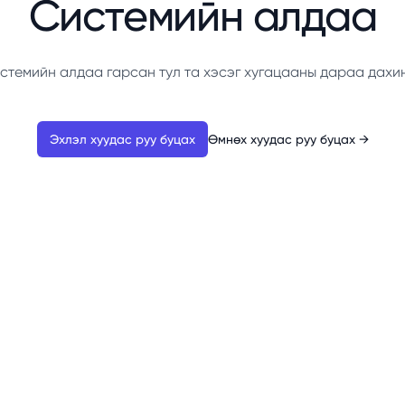
Системийн алдаа
стемийн алдаа гарсан тул та хэсэг хугацааны дараа дахи
Эхлэл хуудас руу буцах
Өмнөх хуудас руу буцах
→