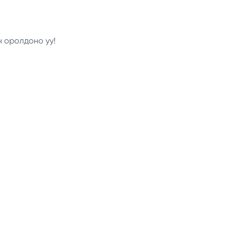
н оролдоно уу!